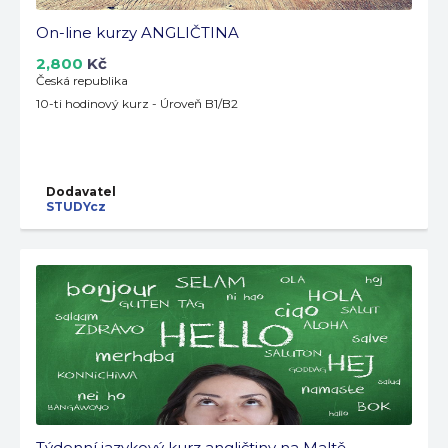
On-line kurzy ANGLIČTINA
2,800
Kč
Česká republika
10-ti hodinový kurz - Úroveň B1/B2
Dodavatel
STUDYcz
Týdenní jazykový kurz angličtiny na Maltě -