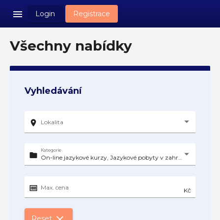
menu
Login
Registrace
Všechny nabídky
Vyhledávání
location_on
Lokalita
Kategorie
folder
On-line jazykové kurzy, Jazykové pobyty v zahraničí
money
Max. cena
Kč
close
Reset