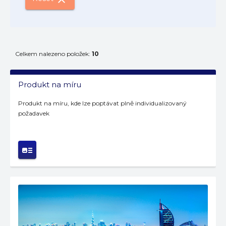
Celkem nalezeno položek:
10
Produkt na míru
Produkt na míru, kde lze poptávat plně individualizovaný
požadavek
art_track